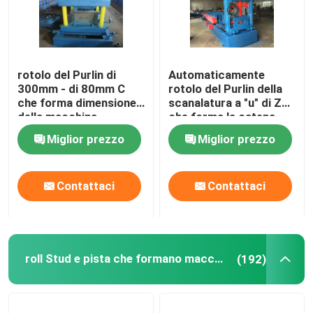
rotolo del Purlin di
Automaticamente
300mm - di 80mm C
rotolo del Purlin della
che forma dimensione
scanalatura a "u" di Z
della macchina
che forma la catena
7.5mx1.8mx1.4m
della macchina o
Miglior prezzo
Miglior prezzo
sistema determinato
trasmissione
Contattaci
Contattaci
roll Stud e pista che formano macchina
(192)