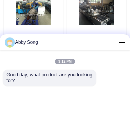
Perno di Automactic e
Perno del muro a
rotolo del muro a
secco del soffitto e
Abby Song
secco del soffitto della
rotolo della pista che
pista che forma il
forma linea a macchina
sistema di controllo a
15m/min - velocità
3:12 PM
Miglior prezzo
Miglior prezzo
macchina dello SpA
30m/min
Good day, what product are you looking 
for?
Contattaci
Contattaci
Osservi più
Casa
Circa noi
Contattaci
Desktop Site