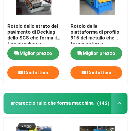
Rotolo dello strato del
Rotolo della
pavimento di Decking
piattaforma di profilo
dello SGS che forma il
915 del metallo che
tipo idraulico a
forma poteri a
macchina di taglio
macchina 22kw
Miglior prezzo
Miglior prezzo
spessore di 1.5mm - di
0.6mm
Contattaci
Contattaci
arcareccio rullo che forma macchina
(142)