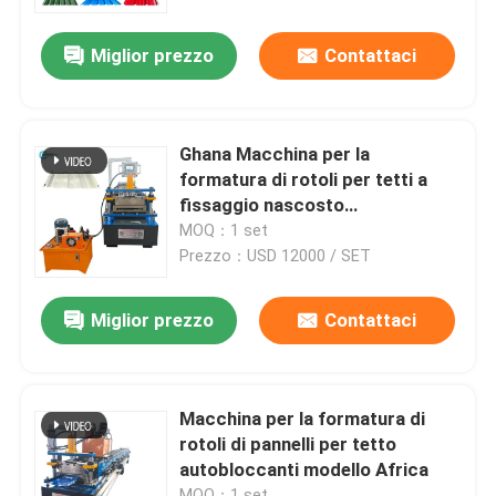
Miglior prezzo
Contattaci
Giro della fabbrica
Controllo di qualità
Ghana Macchina per la
formatura di rotoli per tetti a
Contattici
fissaggio nascosto
autobloccante
MOQ：1 set
Prezzo：USD 12000 / SET
Notizie
Miglior prezzo
Contattaci
Casi
rotolo dello strato del tetto che forma macchina
Macchina per la formatura di
rotoli di pannelli per tetto
autobloccanti modello Africa
Rotolo di doppio strato che forma macchina
MOQ：1 set