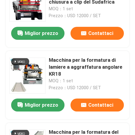
chiusura a clip del Sudafrica
MOQ：1 set
Porta avvolgibile Frame forma macchina
Prezzo：USD 12000 / SET
Miglior prezzo
Contattaci
Cavo Roll vassoio che forma macchina
Rack rullo che forma macchina
Macchina per la formatura di
lamiere a aggraffatura angolare
K Roll Span forma macchina
KR18
MOQ：1 set
Prezzo：USD 12000 / SET
Linea di produzione del pannello sandwich
Miglior prezzo
Contattaci
Ridge Roll Cap forma macchina
rotolo su ordinazione che forma macchina
Macchina per la formatura del