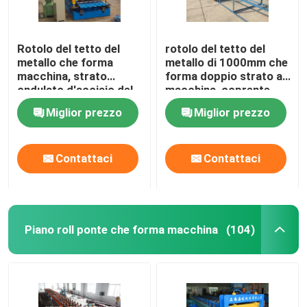
Rotolo del tetto del
rotolo del tetto del
metallo che forma
metallo di 1000mm che
macchina, strato
forma doppio strato a
ondulato d'acciaio del
macchina, coprente
tetto di colore che fa
strato che fa macchina
Miglior prezzo
Miglior prezzo
macchina
Contattaci
Contattaci
Piano roll ponte che forma macchina
(104)