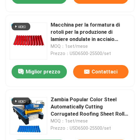
Macchina per la formatura di
rotoli per la produzione di
lamiere ondulate in acciaio
colorato popolari in Zambia
MOQ：1set/mese
Prezzo：USD6500-25500/set
Miglior prezzo
Contattaci
Zambia Popular Color Steel
Automatically Cutting
Corrugated Roofing Sheet Roll
Forming Machine
MOQ：1set/mese
Prezzo：USD6500-25500/set