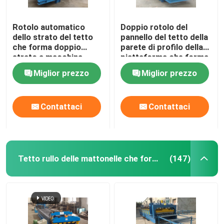
Rotolo automatico
Doppio rotolo del
dello strato del tetto
pannello del tetto della
che forma doppio
parete di profilo della
strato a macchina
piattaforma che forma
ondulato e IBR
tipo idraulico a
Miglior prezzo
Miglior prezzo
macchina
Contattaci
Contattaci
Tetto rullo delle mattonelle che forma macchina
(147)