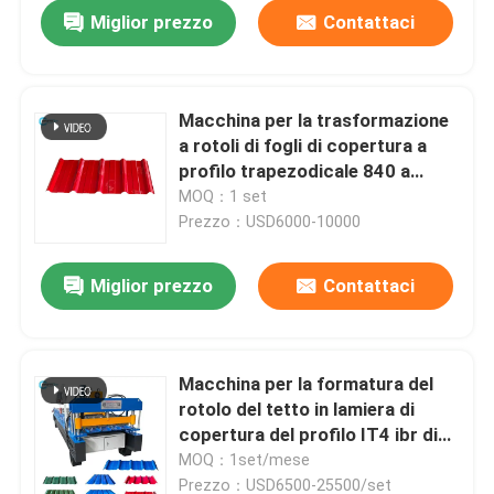
Miglior prezzo
Contattaci
Macchina per la trasformazione
a rotoli di fogli di copertura a
profilo trapezodicale 840 a
singolo strato rivestito di colore
MOQ：1 set
Prezzo：USD6000-10000
Miglior prezzo
Contattaci
Casa
Macchina per la formatura del
rotolo del tetto in lamiera di
Prodotti
copertura del profilo IT4 ibr di
controllo PLC in acciaio a colori
MOQ：1set/mese
Circa noi
Prezzo：USD6500-25500/set