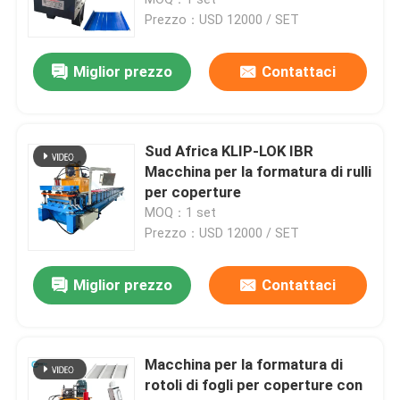
Prezzo：USD 12000 / SET
Tetto rullo delle mattonelle che forma macchina
Miglior prezzo
Contattaci
Piano roll ponte che forma macchina
Sud Africa KLIP-LOK IBR
arcareccio rullo che forma macchina
Macchina per la formatura di rulli
per coperture
MOQ：1 set
roll Stud e pista che formano macchina
Prezzo：USD 12000 / SET
Autostrada Roll Guardrail forma macchina
Miglior prezzo
Contattaci
Giù rotolo del becco che forma macchina
Macchina per la formatura di
rotoli di fogli per coperture con
Saracinesca della porta che forma macchina