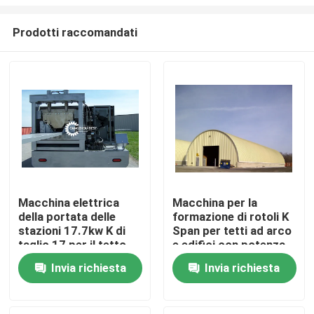
Prodotti raccomandati
Macchina elettrica
Macchina per la
della portata delle
formazione di rotoli K
Casa
stazioni 17.7kw K di
Span per tetti ad arco
taglio 17 per il tetto
e edifici con potenza
di 7,5 kW
Prodotti
Invia richiesta
Invia richiesta
Circa noi