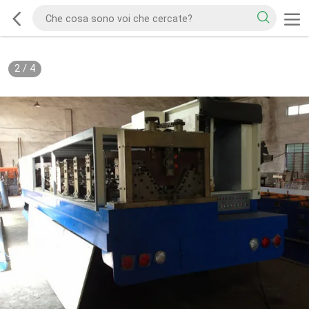
2
/
4