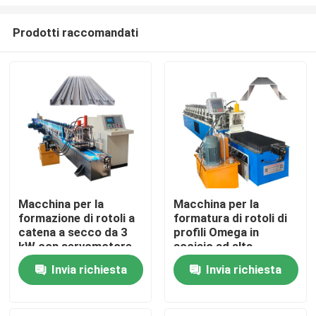
Prodotti raccomandati
Macchina per la
Macchina per la
formazione di rotoli a
formatura di rotoli di
Casa
catena a secco da 3
profili Omega in
kW con servomotore
acciaio ad alta
velocità per taglio
Prodotti
Invia richiesta
Invia richiesta
volante personalizzato
Circa noi