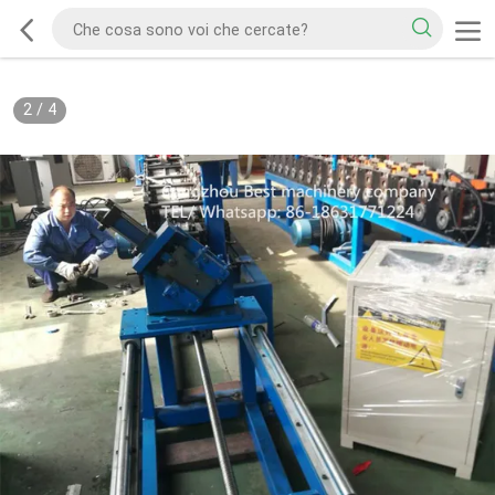
2
/
4