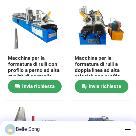
Giro della fabbrica
Controllo di qualità
Contattici
Macchina per la
Macchina per la
formatura di rulli con
formatura di rulli a
profilo a perno ad alta
doppia linea ad alta
Notizie
qualità di controllo
velocità con profilo
PLC di punzonatura
Poular del Messico
Invia richiesta
Invia richiesta
idraulica
Casi
rotolo dello strato del tetto che forma macchina
Belle Song
Rotolo di doppio strato che forma macchina