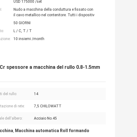
USD 175000 /set
i:
Nudo a macchina della conduttura e fissato con
il cavo metallico nel contenitore. Tutti i dispositiv
50 GIORNI
to:
L / C, T / T
azione:
10 insiemi /month
40Cr spessore a macchina del rullo 0.8-1.5mm
i del rullo:
14
tazione di rete:
7,5 CHILOWATT
le dell'albero:
Acciaio No.45
acchina
Macchina automatica Roll formando
,