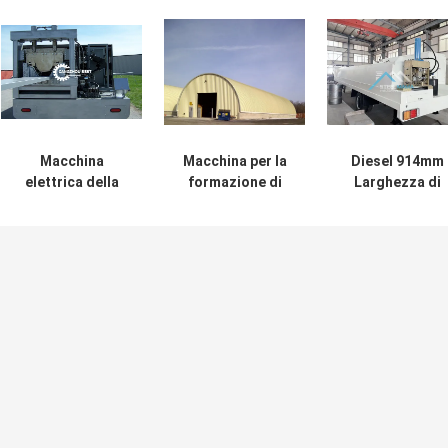
Macchina
Macchina per la
Diesel 914mm
elettrica della
formazione di
Larghezza di
portata delle
rotoli K Span per
alimentazione 
stazioni 17.7kw K
tetti ad arco e
Span Roll Formi
di taglio 17 per il
edifici con
Machine per
tetto
potenza di 7,5 kW
pannelli da
610mm