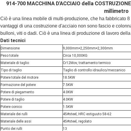
914-700 MACCHINA D'ACCIAIO della COSTRUZIONE 
millimetro
Ciò è una linea mobile di multi-produzione, che ha fabbricato 8 ti
vantaggi di una costruzione d'acciaio non sono fascio e colonna n
bulloni, viti o dadi. Ciò è una linea di produzione di lavoro dell
Dati tecnici
Dimensione
9,000mm×2,250mm×2,300mm
Peso totale
Circa 10,000KG
Materiale di taglio
Cr12Mov, trattamento termico
Tipo di taglio
Taglio di controllo idraulico/meccanico
Potere totale del motore
18.5KW
Formazione del potere
7.5KW
Potere di piegamento
4.0KW
Potere di taglio
4.0KW
Potere conico
1.5KW
Materiale dei rulli
45#steel, HRC estiguuto 58-62
Materiale delle assi
45#steel, regolato
Punto dei rulli
13