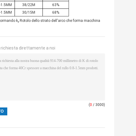
8-1.5MM
38/22M
63%
8-1.5MM
30/15M
68%
,
 formando k
Rotolo dello strato dell'arco che forma macchina
a richiesta direttamente a noi
(
0
/ 3000)