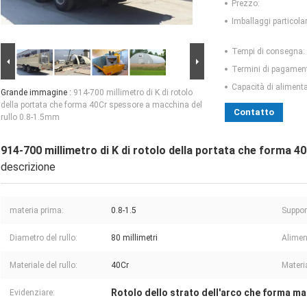
Prezzo:
Imballaggi particolar
Tempi di consegna:
Termini di pagamen
Capacità di aliment
Grande immagine :
914-700 millimetro di K di rotolo
della portata che forma 40Cr spessore a macchina del
Contatto
rullo 0.8-1.5mm
914-700 millimetro di K di rotolo della portata che forma 
descrizione
materia prima:
0.8-1.5
Support
Diametro del rullo:
80 millimetri
Alimen
Materiale del rullo:
40Cr
Materia
Rotolo dello strato dell'arco che forma m
Evidenziare: