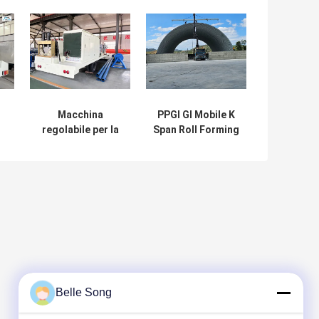
Macchina
PPGI GI Mobile K
regolabile per la
Span Roll Forming
K
formazione di
Machine per le
ng
rotoli a K-Span
strutture in
per vari progetti
cemento e
di edifici a arco e
acciaio per la
di tetti
muratura
Belle Song