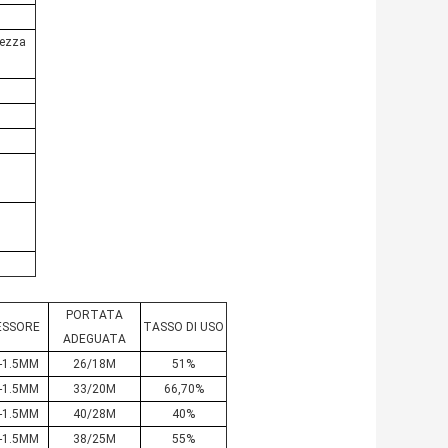
hezza
PORTATA
ESSORE
TASSO DI USO
ADEGUATA
8-1.5MM
26/18M
51%
8-1.5MM
33/20M
66,70%
8-1.5MM
40/28M
40%
8-1.5MM
38/25M
55%