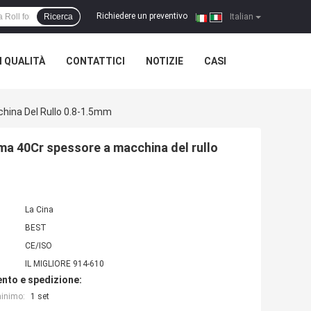
Richiedere un preventivo
Ricerca
|
Italian
 QUALITÀ
CONTATTICI
NOTIZIE
CASI
china Del Rullo 0.8-1.5mm
rma 40Cr spessore a macchina del rullo
La Cina
BEST
CE/ISO
IL MIGLIORE 914-610
nto e spedizione:
minimo:
1 set