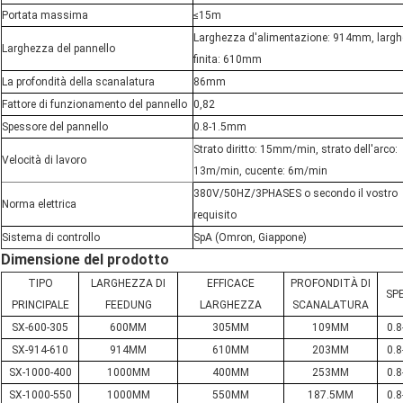
Portata massima
≤15m
Larghezza d'alimentazione: 914mm, larg
Larghezza del pannello
finita: 610mm
La profondità della scanalatura
86mm
Fattore di funzionamento del pannello
0,82
Spessore del pannello
0.8-1.5mm
Strato diritto: 15mm/min, strato dell'arco:
Velocità di lavoro
13m/min, cucente: 6m/min
380V/50HZ/3PHASES o secondo il vostro
Norma elettrica
requisito
Sistema di controllo
SpA (Omron, Giappone)
Dimensione del prodotto
TIPO
LARGHEZZA DI
EFFICACE
PROFONDITÀ DI
SP
PRINCIPALE
FEEDUNG
LARGHEZZA
SCANALATURA
SX-600-305
600MM
305MM
109MM
0.
SX-914-610
914MM
610MM
203MM
0.
SX-1000-400
1000MM
400MM
253MM
0.
SX-1000-550
1000MM
550MM
187.5MM
0.