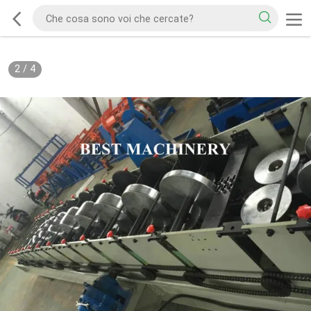
2
/
4