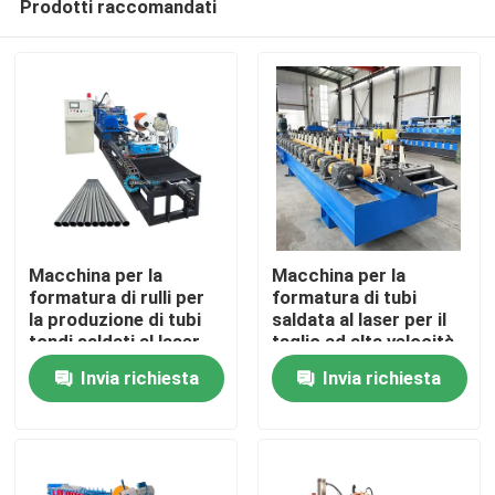
Prodotti raccomandati
Macchina per la
Macchina per la
formatura di rulli per
formatura di tubi
la produzione di tubi
saldata al laser per il
tondi saldati al laser
taglio ad alta velocità
Casa
zincati a profilo
e senza interruzioni di
Invia richiesta
Invia richiesta
d'acciaio
profili in acciaio
20x20-40x40mm
Prodotti
Circa noi