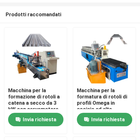
Prodotti raccomandati
Macchina per la
Macchina per la
formazione di rotoli a
formatura di rotoli di
Casa
catena a secco da 3
profili Omega in
kW con servomotore
acciaio ad alta
velocità per taglio
Prodotti
Invia richiesta
Invia richiesta
volante personalizzato
Circa noi