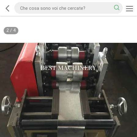
2
/
4