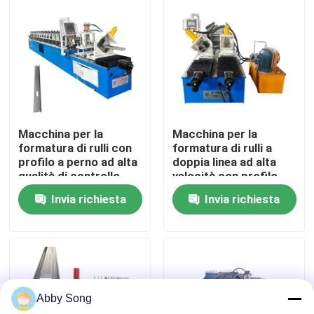
Giro della fabbrica
Controllo di qualità
Contattici
Macchina per la
Macchina per la
formatura di rulli con
formatura di rulli a
profilo a perno ad alta
doppia linea ad alta
Notizie
qualità di controllo
velocità con profilo
PLC di punzonatura
Poular del Messico
Invia richiesta
Invia richiesta
idraulica
Casi
rotolo dello strato del tetto che forma macchina
Abby Song
Rotolo di doppio strato che forma macchina