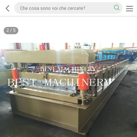
2
/
5