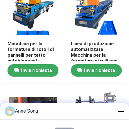
Giro della fabbrica
Controllo di qualità
Macchina per la
Linea di produzione
formatura di rotoli di
automatizzata
Contattici
pannelli per tetto
Macchina per la
autobloccanti
formatura di rulli con
chiusura a scatto
Invia richiesta
Invia richiesta
Notizie
Casi
rotolo dello strato del tetto che forma macchina
Anne Song
Rotolo di doppio strato che forma macchina