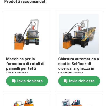
Prodotti raccomandati
Macchina per la
Chiusura automatica a
formatura di rotoli di
scatto Selflock di
pannelli per tetti
diversa larghezza in
Sleflock per
un&#39;unica
Casa
coperture residenziali
macchina
Invia richiesta
Invia richiesta
da 3 kW
Prodotti
Circa noi