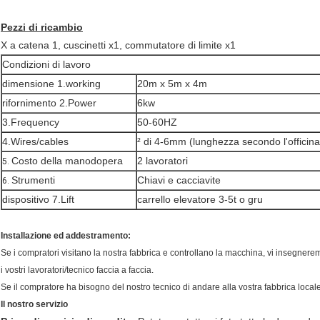
Pezzi di ricambio
X a catena 1, cuscinetti x1, commutatore di limite x1
Condizioni di lavoro
dimensione 1.working
20m x 5m x 4m
rifornimento 2.Power
6kw
3.Frequency
50-60HZ
4.Wires/cables
² di 4-6mm (lunghezza secondo l'officina
Costo della manodopera
2 lavoratori
5.
Strumenti
Chiavi e cacciavite
6.
dispositivo 7.Lift
carrello elevatore 3-5t o gru
Installazione ed addestramento:
Se i compratori visitano la nostra fabbrica e controllano la macchina, vi insegnere
i vostri lavoratori/tecnico faccia a faccia.
Se il compratore ha bisogno del nostro tecnico di andare alla vostra fabbrica locale
Il nostro servizio