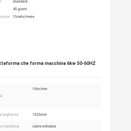
i:
standard
45 giorni
azione:
15sets/mese
a piattaforma che forma macchina 6kw 50-60HZ
10m/min
à:
ce larghezza:
1025mm
 a macchina:
come richiesta