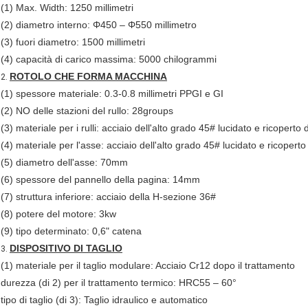
(1) Max. Width: 1250 millimetri
(2) diametro interno: Φ450 – Φ550 millimetro
(3) fuori diametro: 1500 millimetri
(4) capacità di carico massima: 5000 chilogrammi
ROTOLO CHE FORMA MACCHINA
2.
(1) spessore materiale: 0.3-0.8 millimetri PPGI e GI
(2) NO delle stazioni del rullo: 28groups
(3) materiale per i rulli: acciaio dell'alto grado 45# lucidato e ricoper
(4) materiale per l'asse: acciaio dell'alto grado 45# lucidato e ricope
(5) diametro dell'asse: 70mm
(6) spessore del pannello della pagina: 14mm
(7) struttura inferiore: acciaio della H-sezione 36#
(8) potere del motore: 3kw
(9) tipo determinato: 0,6" catena
DISPOSITIVO DI TAGLIO
3.
(1) materiale per il taglio modulare: Acciaio Cr12 dopo il trattamento
durezza (di 2) per il trattamento termico: HRC55 – 60°
tipo di taglio (di 3): Taglio idraulico e automatico