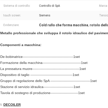
Sistema di controllo:
Controllo di SpA
Marca 
touch screen:
Siemens
Tensio
Cold rullo che forma macchina
rotolo del
Evidenziare:
,
Metallo professionale che sviluppa il rotolo idraulico del pavim
Componenti a macchina:
De-bobinatrice------------------------------------------1set
Formazione della macchina--------------------------------1set
La pressatura muore---------------------------------------1set
Dispositivo di taglio -----------------------------------1set
Gruppo di regolazione dello SpA ---------------------------------1set
Stazione di servizio idraulica-------------------------1set
Tavola di sostegno di produzione-----------------------1set
DECOILER
1.