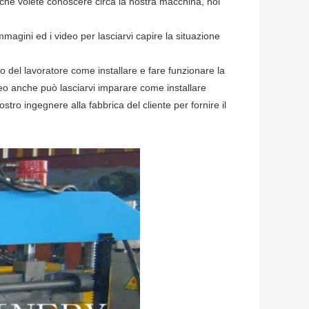
 che volete conoscere circa la nostra macchina, noi
magini ed i video per lasciarvi capire la situazione
co
del lavoratore come installare e fare funzionare la
eo anche può lasciarvi imparare come installare
ro ingegnere alla fabbrica del cliente per fornire il