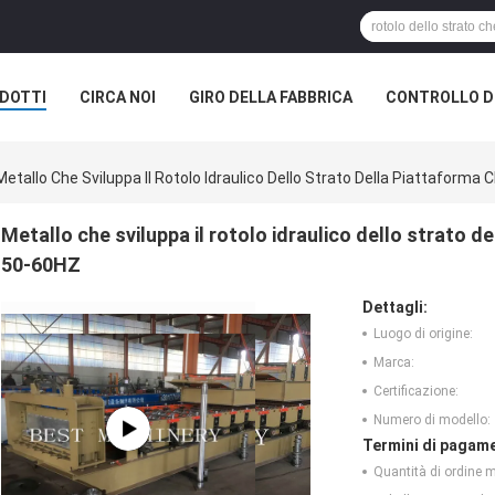
DOTTI
CIRCA NOI
GIRO DELLA FABBRICA
CONTROLLO DI
Metallo Che Sviluppa Il Rotolo Idraulico Dello Strato Della Piattafor
Metallo che sviluppa il rotolo idraulico dello strato
50-60HZ
Dettagli:
Luogo di origine:
Marca:
Certificazione:
Numero di modello:
Termini di pagame
Quantità di ordine 