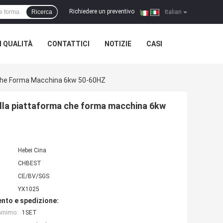
Richiedere un preventivo
Ricerca
|
Italian
 QUALITÀ
CONTATTICI
NOTIZIE
CASI
ma Che Forma Macchina 6kw 50-60HZ
 della piattaforma che forma macchina 6kw
Hebei Cina
CHBEST
CE/BV/SGS
YX1025
nto e spedizione:
minimo:
1SET