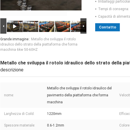
Imballaggi particolar
Tempi di consegna:
Capacità di aliment
Contatto
Grande immagine :
Metallo che sviluppa il rotolo
idraulico dello strato della piattaforma che forma
macchina 6kw 50-60HZ
Metallo che sviluppa il rotolo idraulico dello strato dell
descrizione
Metallo che sviluppa il rotolo idraulico del
nome:
pavimento della piattaforma che forma
Velocit
macchina
Larghezza di Coild:
1220mm
Effica
Spessore materiale:
0.6-1.2mm
Colore