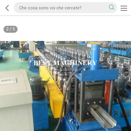
3
/
5