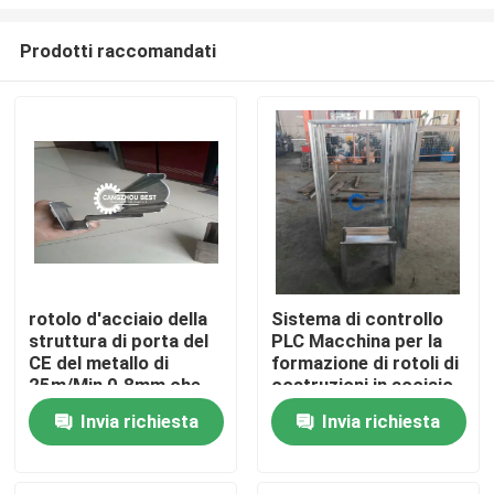
Prodotti raccomandati
rotolo d'acciaio della
Sistema di controllo
struttura di porta del
PLC Macchina per la
Casa
CE del metallo di
formazione di rotoli di
25m/Min 0.8mm che
costruzioni in acciaio
forma macchina
galvanizzata
Prodotti
Invia richiesta
Invia richiesta
Circa noi