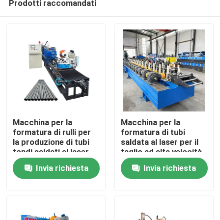
Prodotti raccomandati
Macchina per la
Macchina per la
formatura di rulli per
formatura di tubi
la produzione di tubi
saldata al laser per il
tondi saldati al laser
taglio ad alta velocità
Casa
zincati a profilo
e senza interruzioni di
Invia richiesta
Invia richiesta
d'acciaio
profili in acciaio
20x20-40x40mm
Prodotti
Circa noi