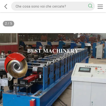
2
/
5