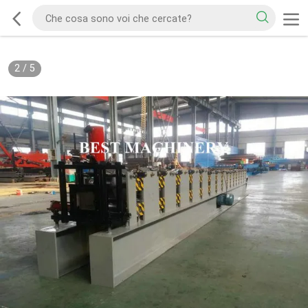
2
/
5