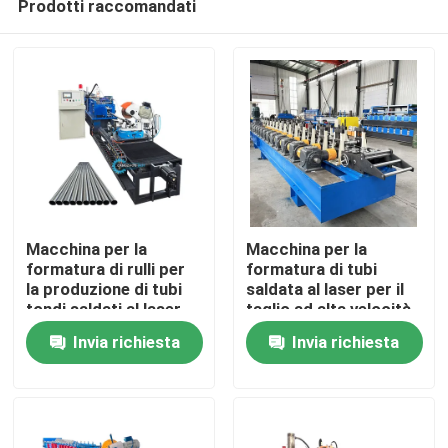
Prodotti raccomandati
Macchina per la
Macchina per la
formatura di rulli per
formatura di tubi
la produzione di tubi
saldata al laser per il
tondi saldati al laser
taglio ad alta velocità
Casa
zincati a profilo
e senza interruzioni di
Invia richiesta
Invia richiesta
d'acciaio
profili in acciaio
20x20-40x40mm
Prodotti
Circa noi