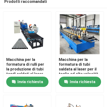
Prodotti raccomandati
Macchina per la
Macchina per la
formatura di rulli per
formatura di tubi
la produzione di tubi
saldata al laser per il
tondi saldati al laser
taglio ad alta velocità
Casa
zincati a profilo
e senza interruzioni di
Invia richiesta
Invia richiesta
d'acciaio
profili in acciaio
20x20-40x40mm
Prodotti
Circa noi