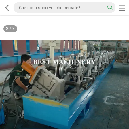
2
/
3