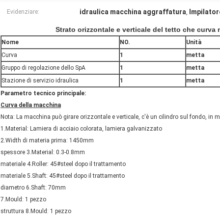
idraulica macchina aggraffatura
Impilato
Evidenziare:
,
Strato orizzontale e verticale del tetto che curva
Nome
NO.
Unità
Curva
1
metta
Gruppo di regolazione dello SpA
1
metta
Stazione di servizio idraulica
1
metta
Parametro tecnico principale:
Curva della macchina
Nota: La macchina può girare orizzontale e verticale, c'è un cilindro sul fondo, in 
1.Material: Lamiera di acciaio colorata, lamiera galvanizzato
2.Width di materia prima: 1450mm
spessore 3.Material: 0.3-0.8mm
materiale 4.Roller: 45#steel dopo il trattamento
materiale 5.Shaft: 45#steel dopo il trattamento
diametro 6.Shaft: 70mm
7.Mould: 1 pezzo
struttura 8.Mould: 1 pezzo