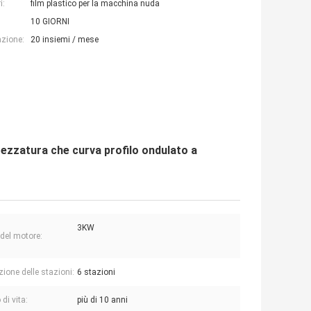
i:
film plastico per la macchina nuda
10 GIORNI
azione:
20 insiemi / mese
trezzatura che curva profilo ondulato a
3KW
 del motore:
ione delle stazioni:
6 stazioni
di vita:
più di 10 anni