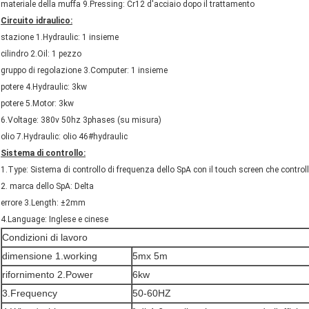
materiale della muffa 9.Pressing: Cr12 d'acciaio dopo il trattamento
Circuito idraulico:
stazione 1.Hydraulic: 1 insieme
cilindro 2.Oil: 1 pezzo
gruppo di regolazione 3.Computer: 1 insieme
potere 4.Hydraulic: 3kw
potere 5.Motor: 3kw
6.Voltage: 380v 50hz 3phases (su misura)
olio 7.Hydraulic: olio 46#hydraulic
Sistema di controllo:
1.Type: Sistema di controllo di frequenza dello SpA con il touch screen che control
2. marca dello SpA: Delta
errore 3.Length: ±2mm
4.Language: Inglese e cinese
Condizioni di lavoro
dimensione 1.working
5mx 5m
rifornimento 2.Power
6kw
3.Frequency
50-60HZ