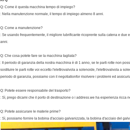
RFQ
Q: Come è questa macchina tempo di impiego?
: Nella manutenzione normale, il tempo di impiego almeno 8 anni.
Q: Come a manutenzione?
: Se usando frequentemente, il migliore lubrificante ricoprente sulla catena e due e
anni.
Q: Che cosa potete fare se la macchina tagliata?
: Il periodo di garanzia della nostra macchina è di 1 anno, se le parti rotte non pos
sostituire le parti rotte voi eccetto l'elettrovalvola a solenoide, l'elettrovalvola a s
periodo di garanzia, possiamo con il negotiationfor risolvere i problemi ed assicuriam
Q: Potete essere responsabile del trasporto?
: Sì, prego dicami che il porto di destinazione o i address.we ha esperienza ricca ne
Q: Potete assicurare le materie prime?
: Sì, possiamo fornire la bobina d'acciaio galvanizzata, la bobina d'acciaio del galv