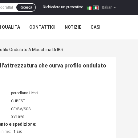
Richiedere un preventivo
Ricerca
|
Italian
 QUALITÀ
CONTATTICI
NOTIZIE
CASI
ofilo Ondulato A Macchina Di IBR
ll'attrezzatura che curva profilo ondulato
porcellana Hebei
CHBEST
CE/BV/SGS
XY1020
nto e spedizione:
minimo:
1 set