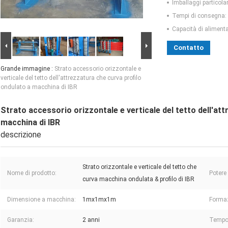
Imballaggi particolar
Tempi di consegna:
Capacità di aliment
Contatto
Grande immagine :
Strato accessorio orizzontale e
verticale del tetto dell'attrezzatura che curva profilo
ondulato a macchina di IBR
Strato accessorio orizzontale e verticale del tetto dell'at
macchina di IBR
descrizione
Strato orizzontale e verticale del tetto che
Nome di prodotto:
Potere
curva macchina ondulata & profilo di IBR
Dimensione a macchina:
1mx1mx1m
Formaz
Garanzia:
2 anni
Tempo 