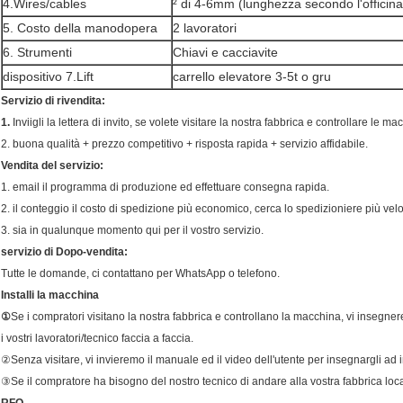
4.Wires/cables
² di 4-6mm (lunghezza secondo l'officina
5. Costo della manodopera
2 lavoratori
6. Strumenti
Chiavi e cacciavite
dispositivo 7.Lift
carrello elevatore 3-5t o gru
Servizio di rivendita:
1.
Inviigli la lettera di invito, se volete visitare la nostra fabbrica e controllare le ma
2. buona qualità + prezzo competitivo + risposta rapida + servizio affidabile.
Vendita del servizio:
1. email il programma di produzione ed effettuare consegna rapida.
2. il conteggio il costo di spedizione più economico, cerca lo spedizioniere più velo
3. sia in qualunque momento qui per il vostro servizio.
servizio di Dopo-vendita:
Tutte le domande, ci contattano per WhatsApp o telefono.
Installi la macchina
①
Se i compratori visitano la nostra fabbrica e controllano la macchina, vi insegn
i vostri lavoratori/tecnico faccia a faccia.
②Senza visitare, vi invieremo il manuale ed il video dell'utente per insegnargli ad i
③Se il compratore ha bisogno del nostro tecnico di andare alla vostra fabbrica loca