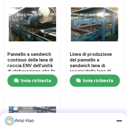
Giro della fabbrica
Controllo di qualità
Contattici
Pannello a sandwich
Linea di produzione
continuo della lana di
del pannello a
roccia ENV dell'unità
sandwich lana di
Notizie
di elaborazione che fa
roccia/della lana di
il sistema di controllo
vetro bordo di ENV
Invia richiesta
Invia richiesta
a macchina dello SpA
Casi
rotolo dello strato del tetto che forma macchina
Arno Hao
Rotolo di doppio strato che forma macchina