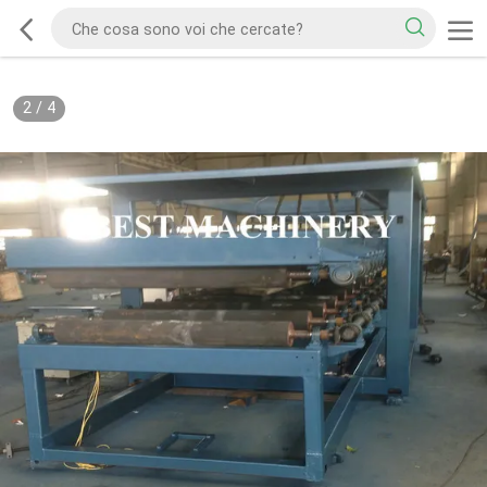
2
/
4