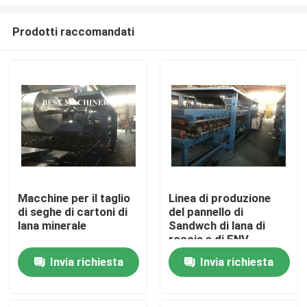
Prodotti raccomandati
Macchine per il taglio
Linea di produzione
di seghe di cartoni di
del pannello di
Casa
lana minerale
Sandwch di lana di
roccia e di ENV
sistema determinato
Prodotti
Invia richiesta
Invia richiesta
della catena
Circa noi