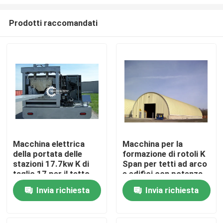
Prodotti raccomandati
Macchina elettrica
Macchina per la
della portata delle
formazione di rotoli K
Casa
stazioni 17.7kw K di
Span per tetti ad arco
taglio 17 per il tetto
e edifici con potenza
di 7,5 kW
Prodotti
Invia richiesta
Invia richiesta
Circa noi