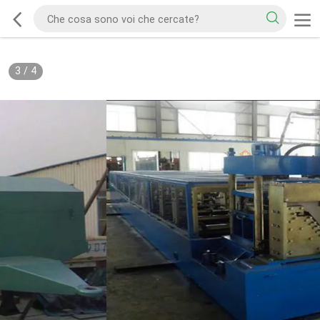
3
/
4