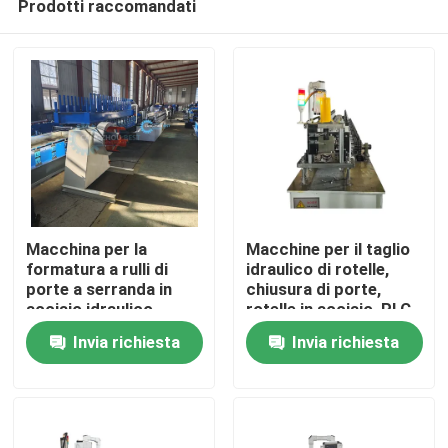
Prodotti raccomandati
Macchina per la
Macchine per il taglio
formatura a rulli di
idraulico di rotelle,
porte a serranda in
chiusura di porte,
acciaio idraulico
rotelle in acciaio, PLC
Casa
Invia richiesta
Invia richiesta
Prodotti
Circa noi