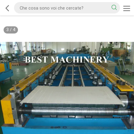
3
/
4