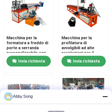
Giro della fabbrica
Controllo di qualità
Macchina per la
Macchina per la
formatura a freddo di
profilatura di
Contattici
porte a serranda
avvolgibili ad alte
personalizzabile con
prestazioni per il
sistema di
controllo accessi
Invia richiesta
Invia richiesta
Notizie
azionamento a catena
o scatola ingranaggi
Casi
rotolo dello strato del tetto che forma macchina
Abby Song
Rotolo di doppio strato che forma macchina