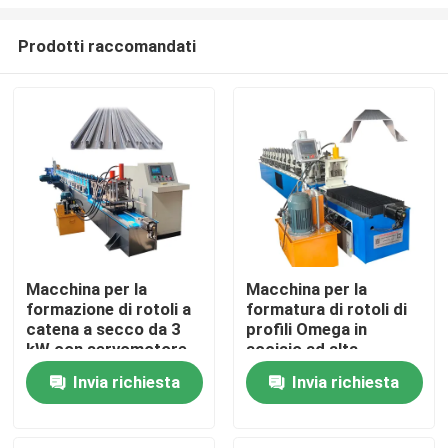
Prodotti raccomandati
Macchina per la
Macchina per la
formazione di rotoli a
formatura di rotoli di
Casa
catena a secco da 3
profili Omega in
kW con servomotore
acciaio ad alta
velocità per taglio
Prodotti
Invia richiesta
Invia richiesta
volante personalizzato
Circa noi