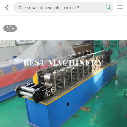
2
/
4