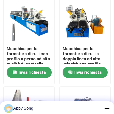
Giro della fabbrica
Controllo di qualità
Contattici
Macchina per la
Macchina per la
formatura di rulli con
formatura di rulli a
profilo a perno ad alta
doppia linea ad alta
Notizie
qualità di controllo
velocità con profilo
PLC di punzonatura
Poular del Messico
Invia richiesta
Invia richiesta
idraulica
Casi
rotolo dello strato del tetto che forma macchina
Abby Song
Rotolo di doppio strato che forma macchina