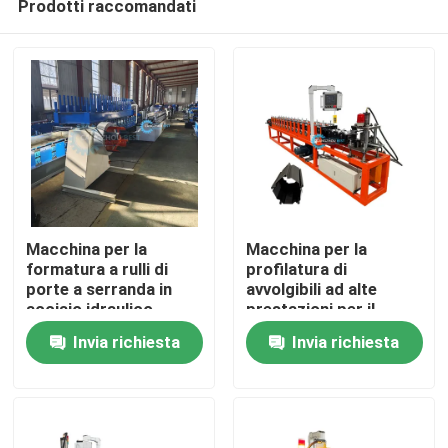
Prodotti raccomandati
Macchina per la
Macchina per la
formatura a rulli di
profilatura di
porte a serranda in
avvolgibili ad alte
acciaio idraulico
prestazioni per il
Casa
controllo accessi
Invia richiesta
Invia richiesta
Prodotti
Circa noi