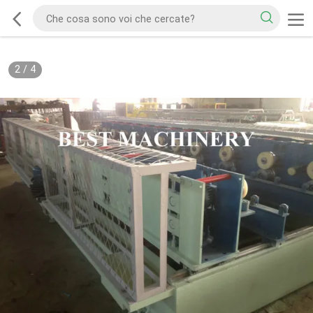
2
/
4