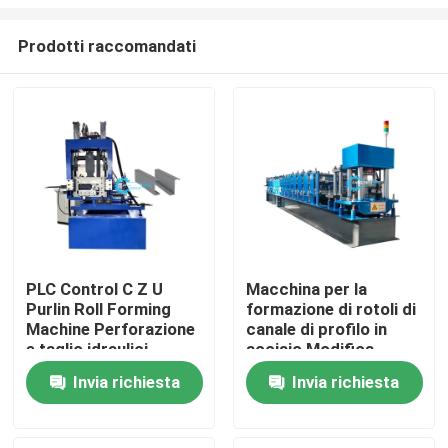
Prodotti raccomandati
PLC Control C Z U
Macchina per la
Purlin Roll Forming
formazione di rotoli di
Casa
Machine Perforazione
canale di profilo in
e taglio idraulici
acciaio Modifica
manuale dimensione C
Prodotti
Invia richiesta
Invia richiesta
Purlin 80-300mm Web
Size
Circa noi