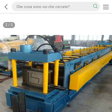
2
/
5