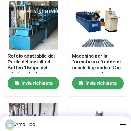
Giro della fabbrica
Controllo di qualità
Contattici
Rotolo adattabile del
Macchina per la
Purlin del metallo di
formatura a freddo di
Batten 16mpa del
canali di gronda a C in
Notizie
cilindro che forma
acciaio zincato
macchina
Invia richiesta
Invia richiesta
Casi
rotolo dello strato del tetto che forma macchina
Arno Hao
Rotolo di doppio strato che forma macchina